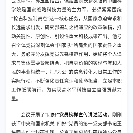
会议精神。郭玉国指出，侯建国院长多次强调中国科
学院是国家战略科技力量的主力军，必须紧紧围绕
“抢占科技制高点”这一核心任务，从国家急迫需求和
长远需求出发，研究部署与之相适应的改革举措，推
动关键性、原创性、引领性重大科技成果产出。他号
召全体党员深刻体会“国家队”所肩负的国家责任之重
大，务必充分发挥党员先锋模范作用，始终将个人追
求与集体需要紧密结合，把自身价值的实现与党和人
民的事业相统一，把“为公”的信念转化为日常工作的
实际行动，不断强化责任意识和使命担当，立足本职
工作砥砺前行，为实现高水平科技自立自强贡献力
量。
会议开展了
“四好”党员榜样宣传讲述活动
，刚刚
获评中央和国家机关“四好”党员的第一党支部书记王
栋同志结合科研实践，分享了如何将科研精神与党员