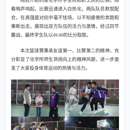
随后开始的是化学所学生队和职工队的比赛。随
着哨声响起，比赛迅速进入白热化，两队队员默契配
合，在高强度对抗中毫不怯场，以不知疲倦的奔跑和
果断出击，展现出双方队伍的活力与激情，经过四节
鏖战，最终学生队以
49:40
的比分取胜。
本次篮球赛秉承友谊第一、比赛第二的精神，充
分彰显了化学所师生昂扬向上的精神风貌，进一步激
发了大家投身体育运动的热情与活力。