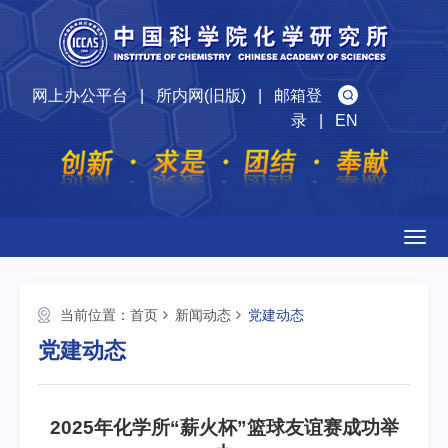
网上办公平台
|
所内网(旧版)
|
邮箱登
录
|
EN
Togg
navig
当前位置：
首页
新闻动态
党建动态
党建动态
2025年化学所“薪火杯”篮球友谊赛成功举