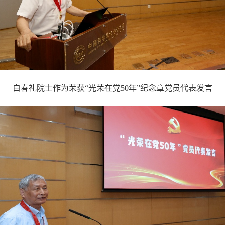
白春礼院士作为荣获“光荣在党
50
年”纪念章党员代表发言