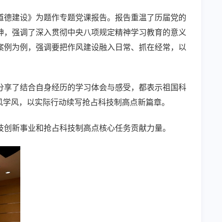
道德建设》为题作专题党课报告。报告重温了历届党的
神，强调了深入贯彻中央八项规定精神学习教育的意义
案例为例，强调要把作风建设融入日常、抓在经常，以
分享了结合自身经历的学习体会与感受，都表示祖国科
风学风，以实际行动续写抢占科技制高点新篇章。
技创新事业和抢占科技制高点核心任务贡献力量。