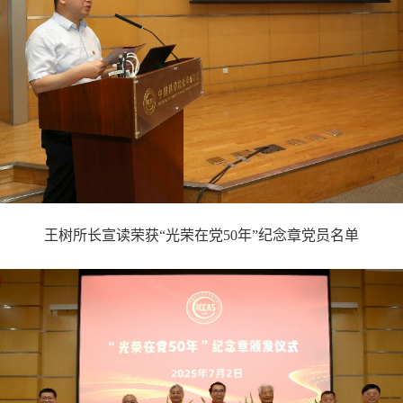
王树所长宣读荣获“光荣在党
50
年”纪念章党员名单