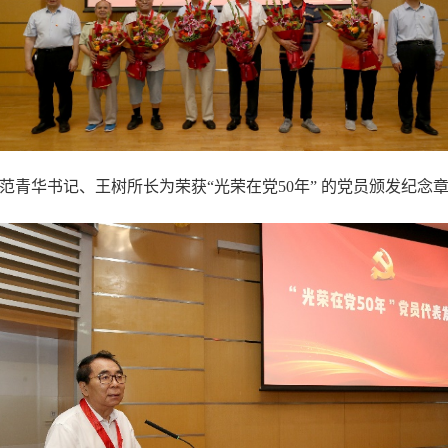
范青华书记、王树所长为荣获“光荣在党
50
年” 的党员颁发纪念