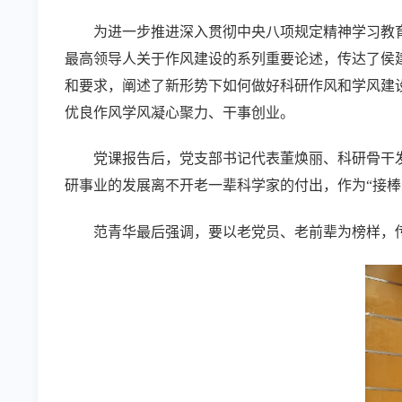
为进一步推进深入贯彻中央八项规定精神学习教
最高领导人关于作风建设的系列重要论述，传达了侯
和要求，阐述了新形势下如何做好科研作风和学风建
优良作风学风凝心聚力、干事创业。
党课报告后，党支部书记代表董焕丽、科研骨干
研事业的发展离不开老一辈科学家的付出，作为“接
范青华最后强调，要以老党员、老前辈为榜样，