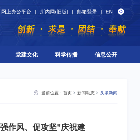
网上办公平台
|
所内网(旧版)
|
邮箱登录
|
EN
党建文化
科学传播
信息公开
当前位置：
首页
新闻动态
头条新闻
、强作风、促攻坚”庆祝建