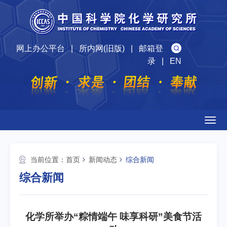
网上办公平台
|
所内网(旧版)
|
邮箱登
录
|
EN
Togg
navig
当前位置：
首页
新闻动态
综合新闻
综合新闻
化学所举办“粽情端午 味享科研”美食节活