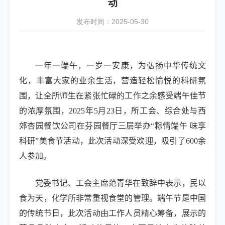
动
发布时间：2025-05-30
一年一端午，一岁一安康，为弘扬中华传统文
化，丰富大家的业余生活，营造轻松愉悦的科研氛
围，让全所师生在紧张忙碌的工作之余感受端午佳节
的浓厚氛围，
2025
年
5
月
23
日，所工会、综合处与西
郊杏园餐饮公司在芬园餐厅三层举办“粽情端午 味享
科研”美食节活动，此次活动深受欢迎，吸引了
600
余
人参加。
党委书记、工会主席范青华在致辞中表示，民以
食为天，化学所非常重视食堂的管理。端午节是中国
的传统节日，此次活动由工作人员精心筹备，展示的