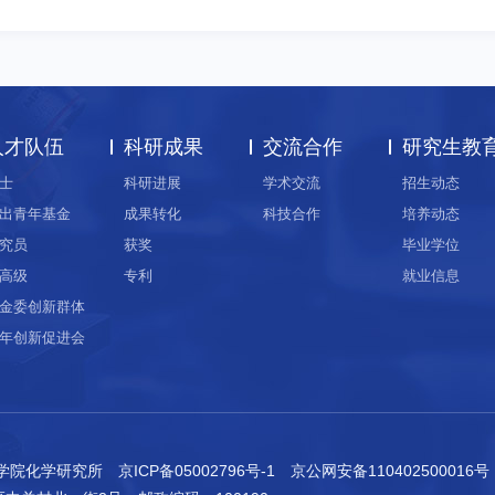
人才队伍
科研成果
交流合作
研究生教
士
科研进展
学术交流
招生动态
出青年基金
成果转化
科技合作
培养动态
究员
获奖
毕业学位
高级
专利
就业信息
金委创新群体
年创新促进会
科学院化学研究所
京ICP备05002796号-1
京公网安备110402500016号