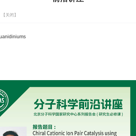
 【
关闭
】
Guanidiniums