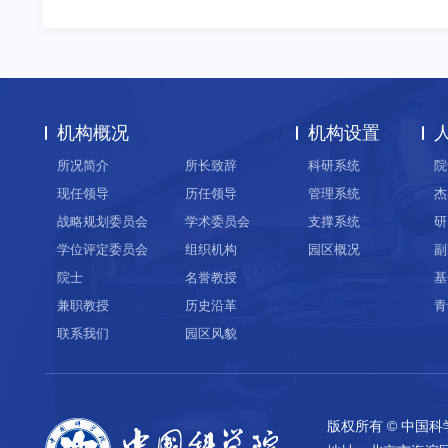
机构概况
机构设置
所况简介
所长致辞
科研系统
院
现任领导
历任领导
管理系统
杰
战略规划委员会
学术委员会
支撑系统
研
学位评定委员会
组织机构
园区概况
副
院士
名誉教授
基
兼职教授
历史沿革
青
联系我们
园区风貌
版权所有 © 中国